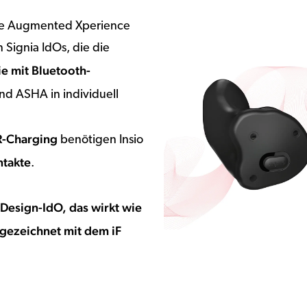
äre Augmented Xperience
 Signia IdOs, die die
e mit Bluetooth-
nd ASHA in individuell
R-Charging
benötigen Insio
ntakte
.
 Design-IdO, das wirkt wie
sgezeichnet mit dem iF