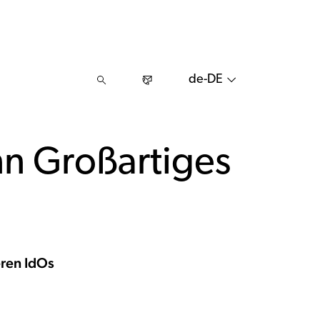
de-DE
nn Großartiges
eren IdOs