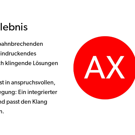
rlebnis
 bahnbrechenden
eindruckendes
ich klingende Lösungen
t in anspruchsvollen,
gung: Ein integrierter
nd passt den Klang
n.