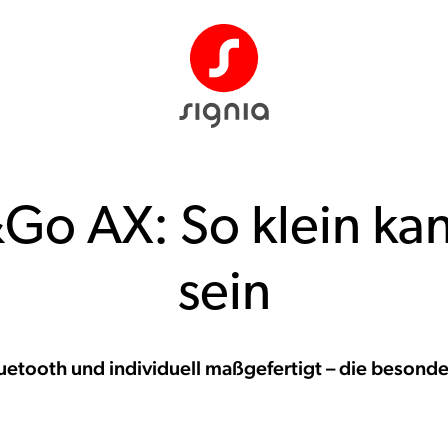
Go AX: So klein ka
sein
uetooth und individuell maßgefertigt – die besond