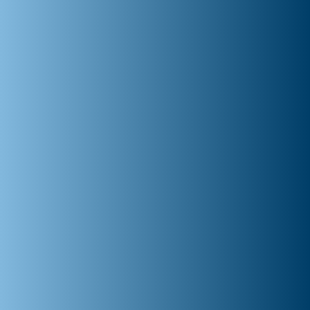
eWindScreen