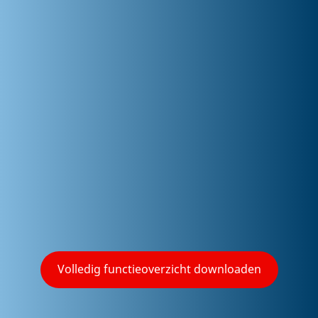
HandsFree for iOS
Volledig functieoverzicht downloaden