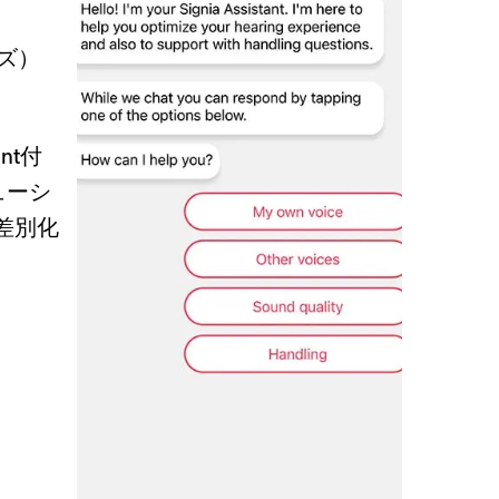
ーズ）
nt付
ューシ
な差別化