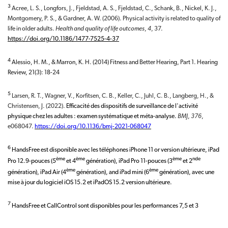
3
Acree, L. S., Longfors, J., Fjeldstad, A. S., Fjeldstad, C., Schank, B., Nickel, K. J.,
Montgomery, P. S., & Gardner, A. W. (2006). Physical activity is related to quality of
life in older adults.
Health and quality of life outcomes
,
4
, 37.
https://doi.org/10.1186/1477-7525-4-37
4
Alessio, H. M., & Marron, K. H. (2014) Fitness and Better Hearing, Part 1. Hearing
Review, 21(3): 18-24
5
Larsen, R. T., Wagner, V., Korfitsen, C. B., Keller, C., Juhl, C. B., Langberg, H., &
Christensen, J. (2022).
Efficacité des dispositifs de surveillance de l'activité
physique chez les adultes : examen systématique et méta-analyse.
BMJ
,
376
,
e068047.
https://doi.org/10.1136/bmj-2021-068047
6
HandsFree est disponible avec les téléphones iPhone 11 or version ultérieure, iPad
ème
ème
ème
nde
Pro 12.9-pouces (5
et 4
génération), iPad Pro 11-pouces (3
et 2
ème
ème
génération), iPad Air (4
génération), and iPad mini (6
génération), avec une
mise à jour du logiciel iOS 15.2 et iPadOS 15.2 version ultérieure.
7
HandsFree et CallControl sont disponibles pour les performances 7,5 et 3