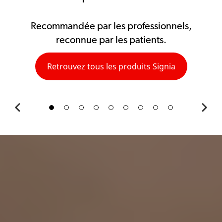
Recommandée par les professionnels,
reconnue par les patients.
Retrouvez tous les produits Signia
vious
Next