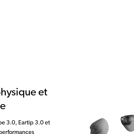
physique et
le
 3.0, Eartip 3.0 et
 performances