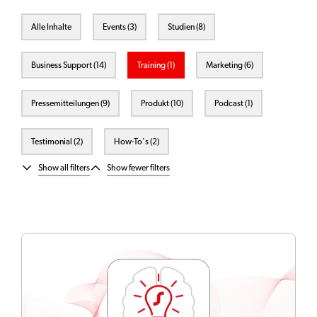
Alle Inhalte
Events (3)
Studien (8)
Business Support (14)
Training (1)
Marketing (6)
Pressemitteilungen (9)
Produkt (10)
Podcast (1)
Testimonial (2)
How-To's (2)
Show all filters
Show fewer filters