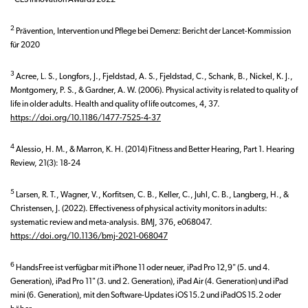
2
Prävention, Intervention und Pflege bei Demenz: Bericht der Lancet-Kommission
für 2020
3
Acree, L. S., Longfors, J., Fjeldstad, A. S., Fjeldstad, C., Schank, B., Nickel, K. J.,
Montgomery, P. S., & Gardner, A. W. (2006). Physical activity is related to quality of
life in older adults. Health and quality of life outcomes, 4, 37.
https://doi.org/10.1186/1477-7525-4-37
4
Alessio, H. M., & Marron, K. H. (2014) Fitness and Better Hearing, Part 1. Hearing
Review, 21(3): 18-24
5
Larsen, R. T., Wagner, V., Korfitsen, C. B., Keller, C., Juhl, C. B., Langberg, H., &
Christensen, J. (2022). Effectiveness of physical activity monitors in adults:
systematic review and meta-analysis. BMJ, 376, e068047.
https://doi.org/10.1136/bmj-2021-068047
6
HandsFree ist verfügbar mit iPhone 11 oder neuer, iPad Pro 12,9" (5. und 4.
Generation), iPad Pro 11" (3. und 2. Generation), iPad Air (4. Generation) und iPad
mini (6. Generation), mit den Software-Updates iOS 15.2 und iPadOS 15.2 oder