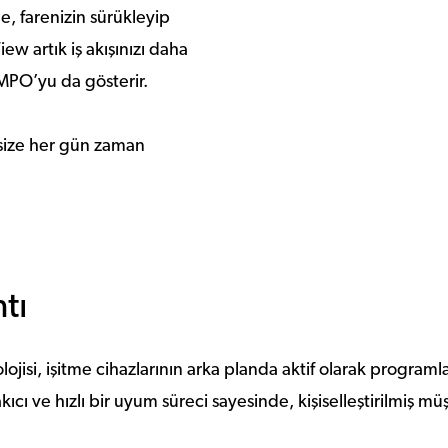
e, farenizin sürükleyip
iew artık iş akışınızı daha
 MPO’yu da gösterir.
 size her gün zaman
tı
ojisi, işitme cihazlarının arka planda aktif olarak prog
ıcı ve hızlı bir uyum süreci sayesinde, kişiselleştirilmiş m