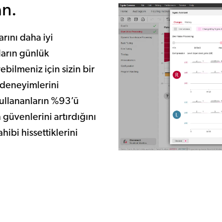
an.
arını daha iyi
ıların günlük
ebilmeniz için sizin bir
e deneyimlerini
kullananların %93’ü
n güvenlerini artırdığını
ibi hissettiklerini