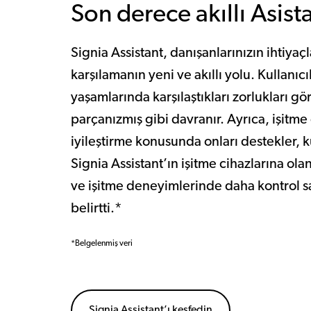
Son derece akıllı Asist
Signia Assistant, danışanlarınızın ihtiyaçl
karşılamanın yeni ve akıllı yolu. Kullanıc
yaşamlarında karşılaştıkları zorlukları gör
parçanızmış gibi davranır. Ayrıca, işitm
iyileştirme konusunda onları destekler, 
Signia Assistant’ın işitme cihazlarına ola
ve işitme deneyimlerinde daha kontrol sah
belirtti.*
*Belgelenmiş veri
Signia Assistant’ı keşfedin