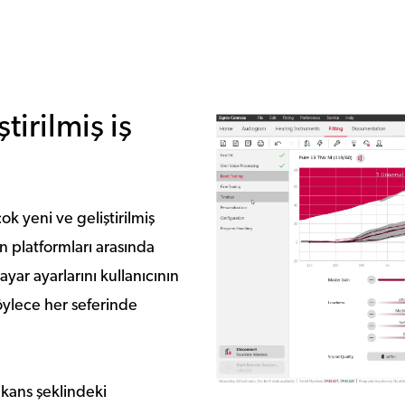
tirilmiş iş
ok yeni ve geliştirilmiş
on platformları arasında
yar ayarlarını kullanıcının
böylece her seferinde
ekans şeklindeki