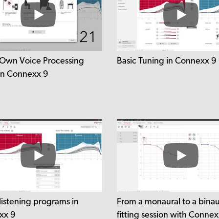
Own Voice Processing
Basic Tuning in Connexx 9
in Connexx 9
listening programs in
From a monaural to a binau
xx 9
fitting session with Connex