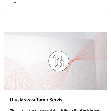
Uluslararası Tamir Servisi
Signia kulak arkası ve kulak içi işitme cihazları için yurt