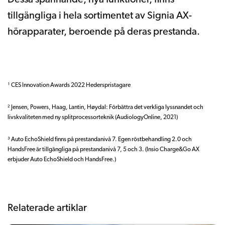
Dessa spännande, nya funktioner, finns
tillgängliga i hela sortimentet av Signia AX-
hörapparater, beroende på deras prestanda.
¹ CES Innovation Awards 2022 Hederspristagare
² Jensen, Powers, Haag, Lantin, Høydal: Förbättra det verkliga lyssnandet och
livskvaliteten med ny splitprocessorteknik (AudiologyOnline, 2021)
³ Auto EchoShield finns på prestandanivå 7. Egen röstbehandling 2.0 och
HandsFree är tillgängliga på prestandanivå 7, 5 och 3. (Insio Charge&Go AX
erbjuder Auto EchoShield och HandsFree.)
Relaterade artiklar