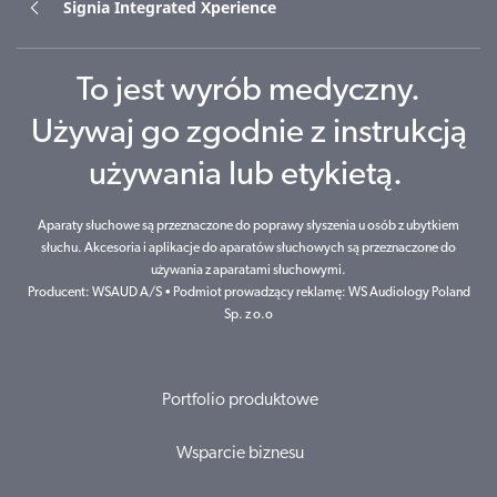
Signia Integrated Xperience
To jest wyrób medyczny.
Używaj go zgodnie z instrukcją
używania lub etykietą.
Aparaty słuchowe są przeznaczone do poprawy słyszenia u osób z ubytkiem
słuchu. Akcesoria i aplikacje do aparatów słuchowych są przeznaczone do
używania z aparatami słuchowymi.
Producent: WSAUD A/S • Podmiot prowadzący reklamę: WS Audiology Poland
Sp. z o.o
Portfolio produktowe
Wsparcie biznesu