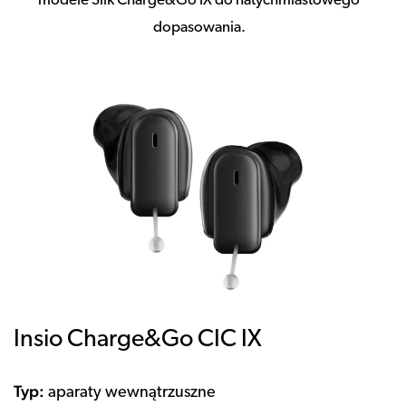
modele Silk Charge&Go IX do natychmiastowego
dopasowania.
Insio Charge&Go CIC IX
Typ:
aparaty wewnątrzuszne