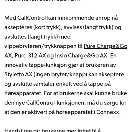
Med CallControl kan innkommende anrop nå
aksepteres (kort trykk), avvises (langt trykk) og
avsluttes (langt trykk) med
vippebryteren/trykknappen til
Pure Charge&Go
AX
,
Pure 312 AX
og
Insio Charge&Go AX
. En
innovativ tappe-funksjon gjør at brukeren av
Styletto AX (ingen bryter/knapp) kan akseptere
og avslutte samtaler enkelt ved å tappe på
høreapparatet. For at brukerne skal kunne bruke
den nye CallControl-funksjonen, må du sørge for
at den er aktivert på høreapparatet i Connexx.
HandsFree gir brukerne mer frihet til å