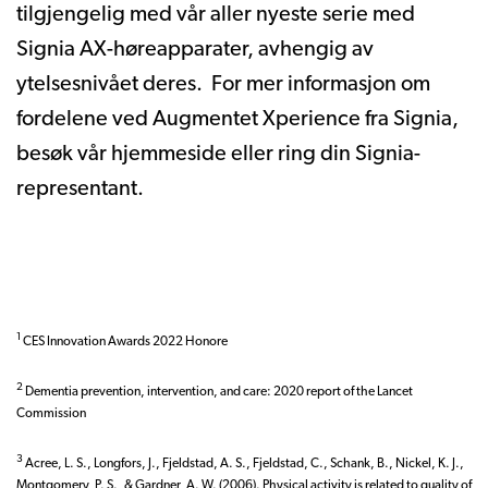
tilgjengelig med vår aller nyeste serie med
Signia AX-høreapparater, avhengig av
ytelsesnivået deres. For mer informasjon om
fordelene ved Augmentet Xperience fra Signia,
besøk vår hjemmeside eller ring din Signia-
representant.
1
CES Innovation Awards 2022 Honore
2
Dementia prevention, intervention, and care: 2020 report of the Lancet
Commission
3
Acree, L. S., Longfors, J., Fjeldstad, A. S., Fjeldstad, C., Schank, B., Nickel, K. J.,
Montgomery, P. S., & Gardner, A. W. (2006). Physical activity is related to quality of