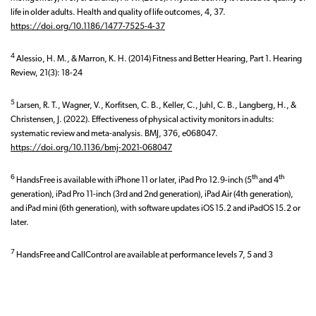
life in older adults. Health and quality of life outcomes, 4, 37.
https://doi.org/10.1186/1477-7525-4-37
4
Alessio, H. M., & Marron, K. H. (2014) Fitness and Better Hearing, Part 1. Hearing
Review, 21(3): 18-24
5
Larsen, R. T., Wagner, V., Korfitsen, C. B., Keller, C., Juhl, C. B., Langberg, H., &
Christensen, J. (2022). Effectiveness of physical activity monitors in adults:
systematic review and meta-analysis. BMJ, 376, e068047.
https://doi.org/10.1136/bmj-2021-068047
6
th
th
HandsFree is available with iPhone 11 or later, iPad Pro 12.9-inch (5
and 4
generation), iPad Pro 11-inch (3rd and 2nd generation), iPad Air (4th generation),
and iPad mini (6th generation), with software updates iOS 15.2 and iPadOS 15.2 or
later.
7
HandsFree and CallControl are available at performance levels 7, 5 and 3