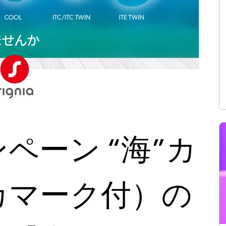
ペーン “海”カ
カマーク付）の