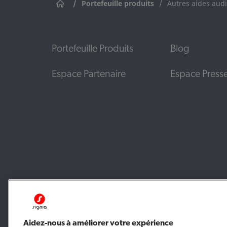
/
Portefeuille produits
/
Autres aides audi
Portefeuille Produits
Blog
Espace Partenaire
Espace Press
Aidez-nous à améliorer votre expérience