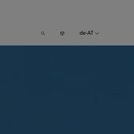
de-AT