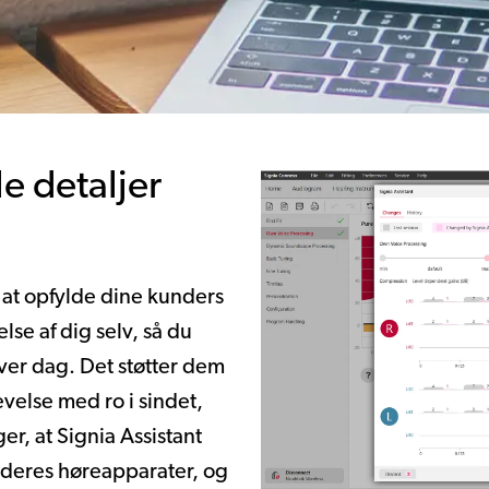
le detaljer
 at opfylde dine kunders
se af dig selv, så du
hver dag. Det støtter dem
velse med ro i sindet,
r, at Signia Assistant
på deres høreapparater, og