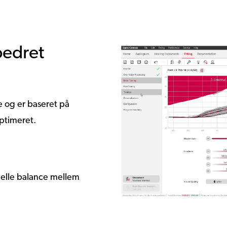
bedret
e og er baseret på
optimeret.
eelle balance mellem