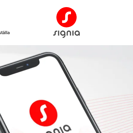
tälla