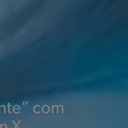
ente” com
n X