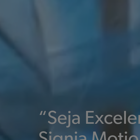
“Seja Excel
Signia Motio