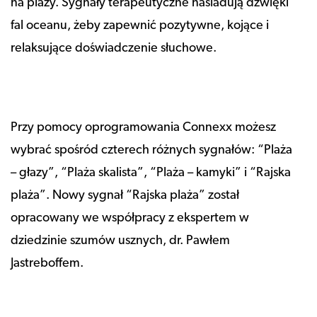
na plaży. Sygnały terapeutyczne naśladują dźwięki
fal oceanu, żeby zapewnić pozytywne, kojące i
relaksujące doświadczenie słuchowe.
Przy pomocy oprogramowania Connexx możesz
wybrać spośród czterech różnych sygnałów: “Plaża
– głazy”, “Plaża skalista”, “Plaża – kamyki” i “Rajska
plaża”. Nowy sygnał “Rajska plaża” został
opracowany we współpracy z ekspertem w
dziedzinie szumów usznych, dr. Pawłem
Jastreboffem.