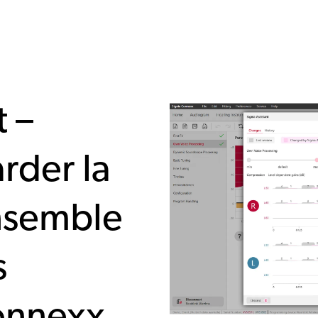
t –
arder la
ensemble
s