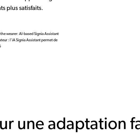
s plus satisfaits.
the wearer: AI-based Signia Assistant
ateur : l’iA Signia Assistant permet de
6
ur une adaptation fa