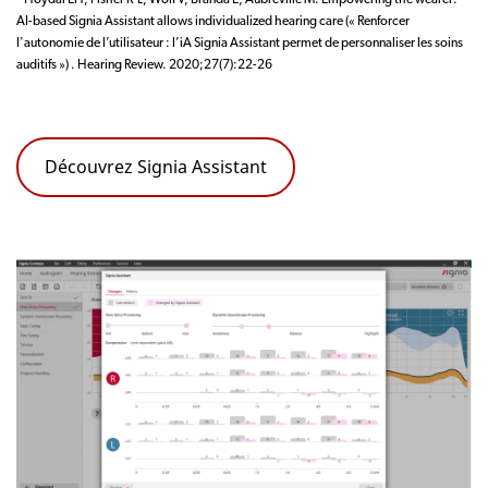
¹ Hoydal EH, Fisher R-L, Wolf V, Branda E, Aubreville M. Empowering the wearer:
AI-based Signia Assistant allows individualized hearing care (« Renforcer
l'autonomie de l’utilisateur : l’iA Signia Assistant permet de personnaliser les soins
auditifs ») . Hearing Review. 2020;27(7):22-26
Découvrez Signia Assistant