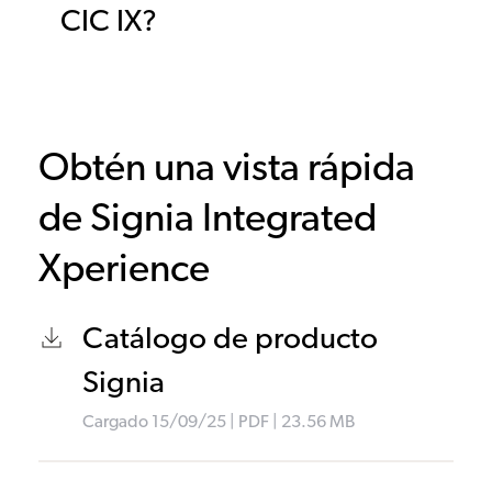
CIC IX?
Obtén una vista rápida
de Signia Integrated
Xperience
Catálogo de producto
Signia
Cargado
15/09/25
|
PDF
| 23.56
MB