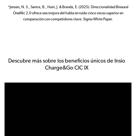
*Jensen, N. S., Samra, B., Hain, J. & Branda, E. (2025). Direccionalidad Binaural
OneMic 2.0
ofrece una mejora del habla en ruido cinco veces superior en
comparación con competidores clave
. Signia White Paper.
Descubre más sobre los beneficios únicos de Insio
Charge&Go CIC IX