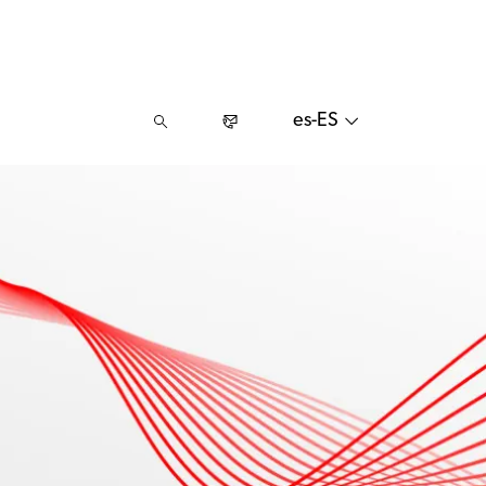
es-ES