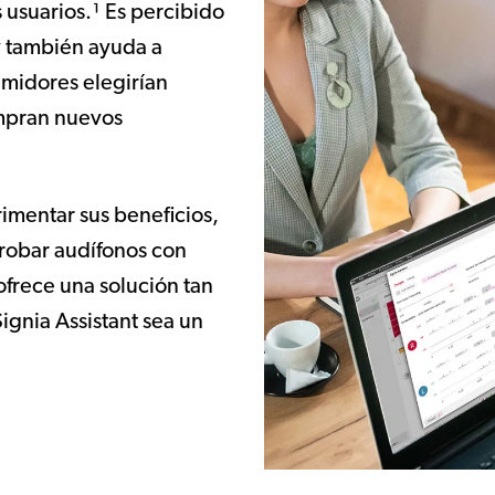
 usuarios.¹ Es percibido
y también ayuda a
umidores elegirían
ompran nuevos
imentar sus beneficios,
robar audífonos con
ofrece una solución tan
gnia Assistant sea un