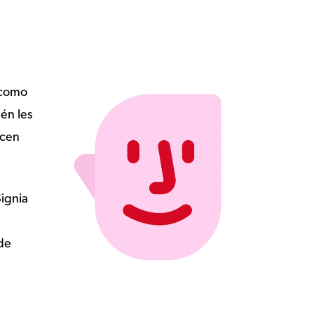
a como
én les
icen
Signia
 de