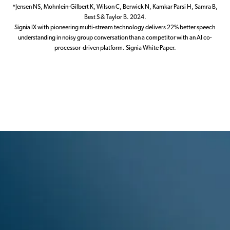
*Jensen NS, Mohnlein-Gilbert K, Wilson C, Berwick N, Kamkar Parsi H, Samra B,
Best S & Taylor B. 2024.
Signia IX with pioneering multi-stream technology delivers 22% better speech
understanding in noisy group conversation than a competitor with an AI co-
processor-driven platform. Signia White Paper.