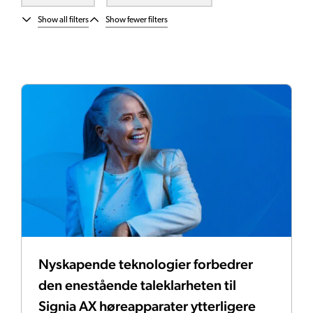
Show all filters
Show fewer filters
Nyskapende teknologier forbedrer
den enestående taleklarheten til
Signia AX høreapparater ytterligere